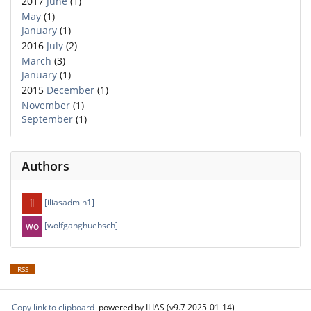
2017
June
(1)
May
(1)
January
(1)
2016
July
(2)
March
(3)
January
(1)
2015
December
(1)
November
(1)
September
(1)
Authors
[iliasadmin1]
[wolfganghuebsch]
RSS
Copy link to clipboard
powered by ILIAS (v9.7 2025-01-14)